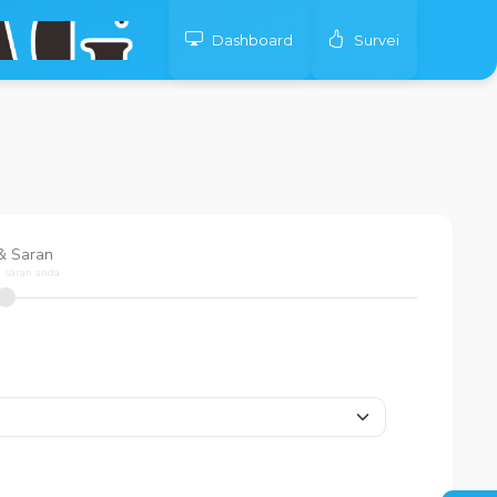
Dashboard
Survei
 & Saran
n saran anda