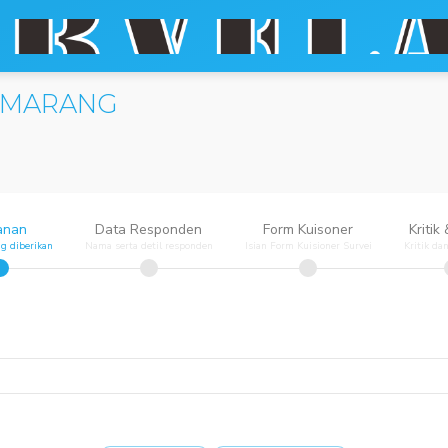
 SEMARANG
anan
Data Responden
Form Kuisoner
Kritik
g diberikan
Nama serta detil responden
Isian Form Kuisioner Survei
Kritik da